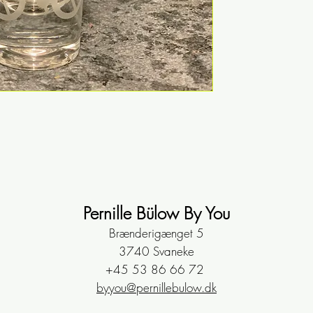
dekorationer e
værksted i Nex
Højde: 7 cm
Diameter: 4,3 
Pernille Bülow By You
Brænderigænget 5
3740 Svaneke
+45 53 86 66 72
byyou@pernillebulow.dk