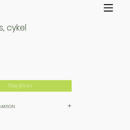
, cykel
Tilføj til kurv
MATION
glas dekoreret med motiv af
er designet af Pernille Bülow
for os i udlandet. De sandblæste