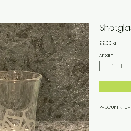
Shotglas
Pris
99,00 kr.
Antal
*
PRODUKTINFOR
Håndlavet shot
cykel. Glasset 
og produceret 