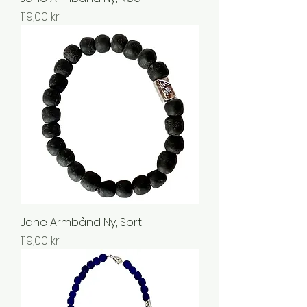
Pris
119,00 kr.
Jane Armbånd Ny, Sort
Pris
119,00 kr.