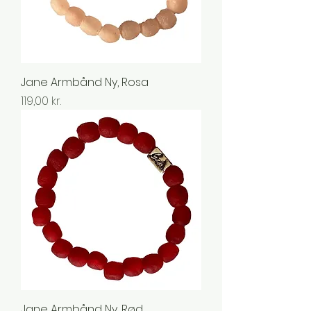
Jane Armbånd Ny, Rosa
Pris
119,00 kr.
Jane Armbånd Ny, Rød