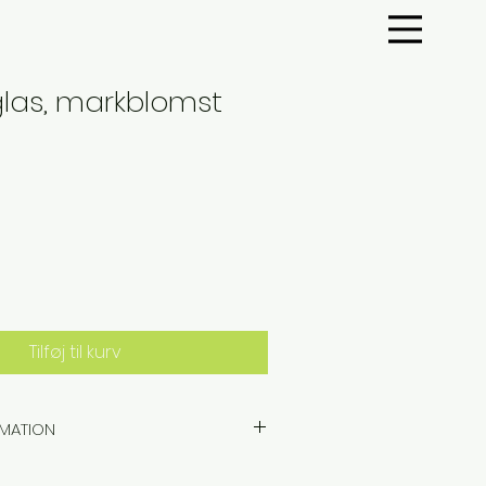
las, markblomst
Tilføj til kurv
MATION
eglas med håndlavet dekoration.