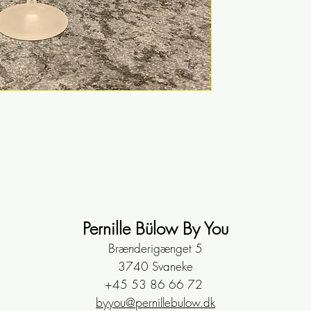
Selve glasset 
derefter deko
vores eget vær
Højde: 14,5 cm
Diameter i top:
OBS: vi har skif
du har glas fra 
Dekoration: Kl
Disse snapseg
dekorationer,
egen serie.
Pernille Bülow By You
Brænderigænget 5
3740 Svaneke
+45 53 86 66 72
byyou@pernillebulow.dk