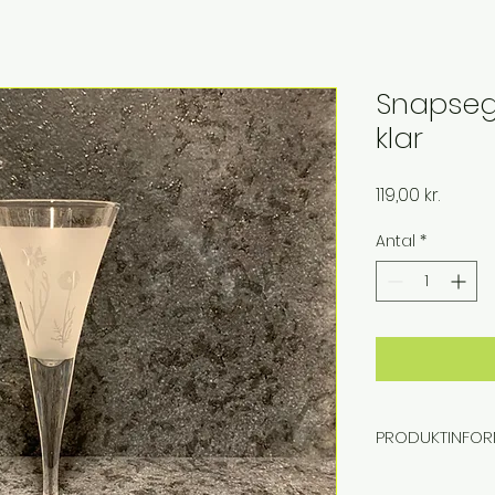
Snapseg
klar
Pris
119,00 kr.
Antal
*
PRODUKTINFOR
Klassisk snaps